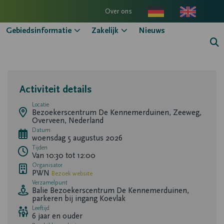
Over ons
Gebiedsinformatie
Zakelijk
Nieuws
Zo
kn
Activiteit details
Locatie
Bezoekerscentrum De Kennemerduinen, Zeeweg,
Overveen, Nederland
Datum
woensdag 5 augustus 2026
Tijden
Van 10:30 tot 12:00
Organisator
PWN
Bezoek website
Verzamelpunt
Balie Bezoekerscentrum De Kennemerduinen,
parkeren bij ingang Koevlak
Leeftijd
6 jaar en ouder