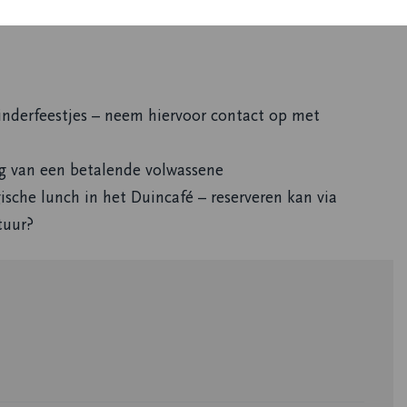
inderfeestjes – neem hiervoor contact op met
g van een betalende volwassene
ische lunch in het Duincafé – reserveren kan via
tuur?