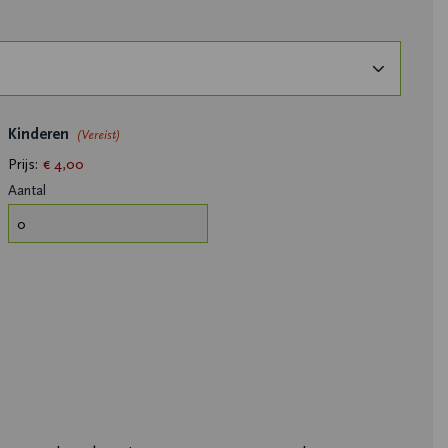
Aantal
Kinderen
(Vereist)
Prijs:
€ 4,00
Aantal