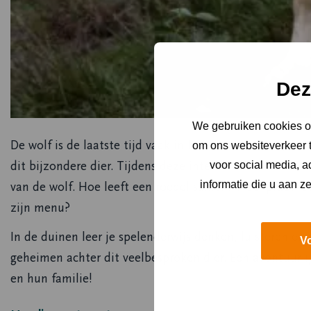
Dez
We gebruiken cookies om
De wolf is de laatste tijd vaak in het nieuws — en jui
om ons websiteverkeer t
dit bijzondere dier. Tijdens deze interactieve familie-e
voor social media, 
informatie die u aan z
van de wolf. Hoe leeft een roedel samen? Hoe ‘praat’ e
zijn menu?
In de duinen leer je spelenderwijs denken, luisteren en
V
geheimen achter dit veelbesproken dier. Een avontuurlij
en hun familie!