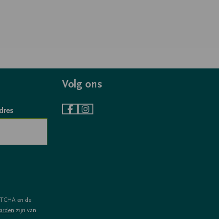
Volg ons
dres
Ga
Ga
naar
naar
Facebook
Instagram
PTCHA en de
arden
zijn van