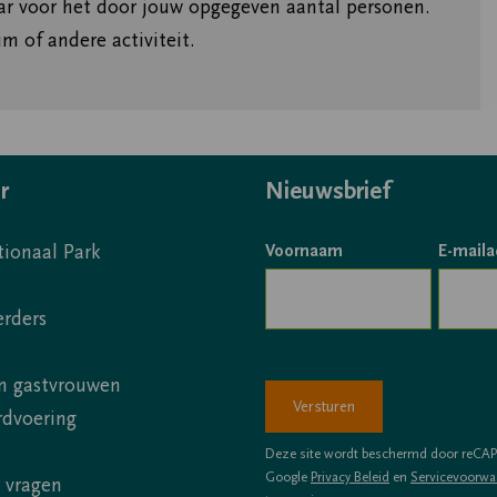
ar voor het door jouw opgegeven aantal personen.
m of andere activiteit.
r
Nieuwsbrief
tionaal Park
Voornaam
E-maila
erders
n gastvrouwen
rdvoering
Deze site wordt beschermd door reCA
Google
Privacy Beleid
en
Servicevoorwa
 vragen