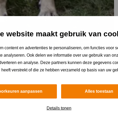
e website maakt gebruik van coo
 content en advertenties te personaliseren, om functies voor s
st daarom is dit hét moment om meer te ontdekken over
e analyseren. Ook delen we informatie over uw gebruik van onz
xcursie neemt een gids je mee in het mysterieuze leven
adverteren en analyse. Deze partners kunnen deze gegevens c
e heeft verstrekt of die ze hebben verzameld op basis van uw ge
en wolf zonder woorden? En wat staat er eigenlijk op
 speuren als een echte wolf. Samen ontrafelen jullie de
oorkeuren aanpassen
Alles toestaan
ke én leerzame activiteit voor nieuwsgierige kinderen
Details tonen