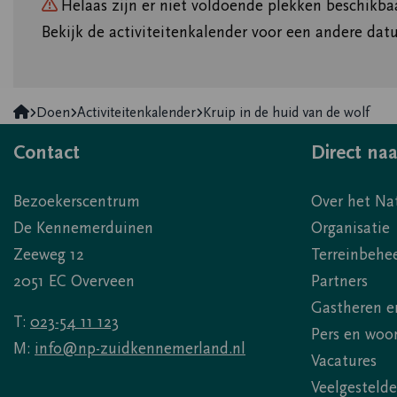
Helaas zijn er niet voldoende plekken beschikba
Bekijk de activiteitenkalender voor een andere datu
Nationaal
Doen
Activiteitenkalender
Kruip in de huid van de wolf
Park
Contact
Direct naa
Zuid-
Kennemerland
Bezoekerscentrum
Over het Na
De Kennemerduinen
Organisatie
Zeeweg 12
Terreinbehe
2051 EC Overveen
Partners
Gastheren e
T:
023-54 11 123
Pers en woo
M:
info@np-zuidkennemerland.nl
Vacatures
Veelgestelde