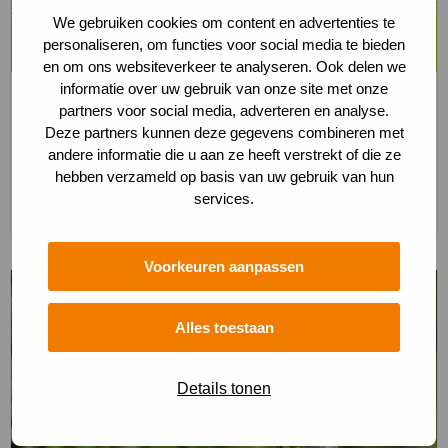
We gebruiken cookies om content en advertenties te
personaliseren, om functies voor social media te bieden
en om ons websiteverkeer te analyseren. Ook delen we
informatie over uw gebruik van onze site met onze
Gastheren en gastvrouwen
partners voor social media, adverteren en analyse.
Word ook gastheer of gastvrouw van het
Deze partners kunnen deze gegevens combineren met
andere informatie die u aan ze heeft verstrekt of die ze
Nationaal Park
hebben verzameld op basis van uw gebruik van hun
Lees meer
services.
Voorkeuren aanpassen
Lees
meer
Alles toestaan
over
Lees
meer
Details tonen