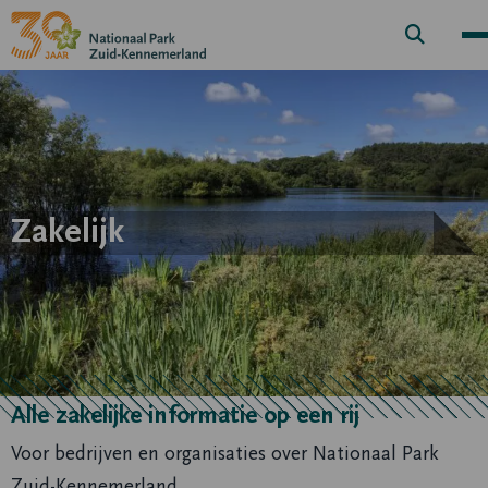
Zoek
knop
Zakelijk
Alle zakelijke informatie op een rij
Voor bedrijven en organisaties over Nationaal Park
Zuid-Kennemerland.