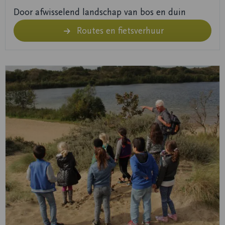
Door afwisselend landschap van bos en duin
Routes en fietsverhuur
Lees
meer
over
Bekijk
de
agenda