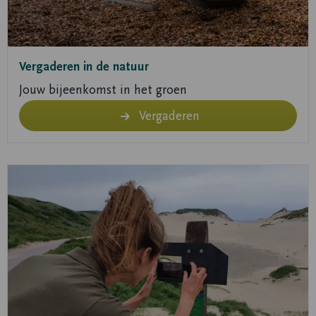
Vergaderen in de natuur
Jouw bijeenkomst in het groen
Vergaderen
Lees
meer
over
Doe
mee!