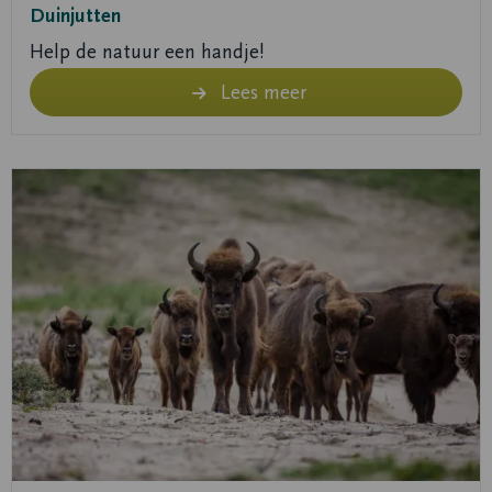
Duinjutten
Help de natuur een handje!
Lees meer
Lees
meer
over
Lees
meer