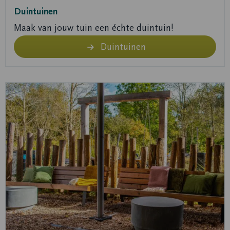
Duintuinen
Maak van jouw tuin een échte duintuin!
Duintuinen
Lees
meer
over
Vergaderen