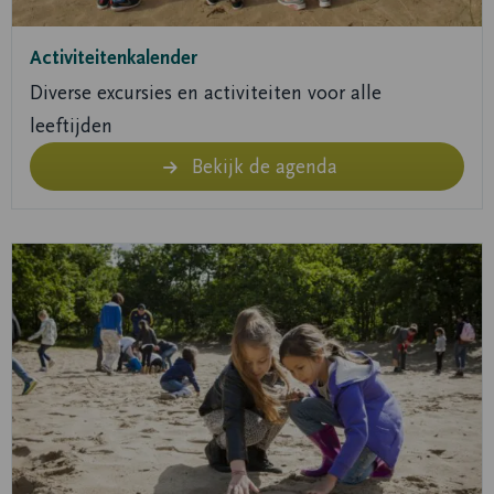
Activiteitenkalender
Diverse excursies en activiteiten voor alle
leeftijden
Bekijk de agenda
Lees
meer
over
Lees
meer