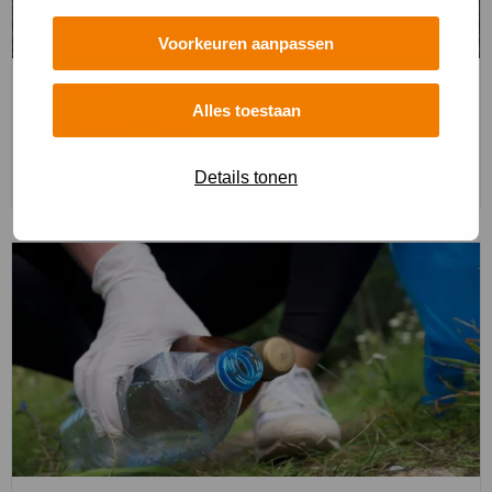
Voorkeuren aanpassen
Zwemmen
Alles toestaan
In duinmeer 't Wed
Zwemmen
Details tonen
Lees
meer
over
Lees
meer