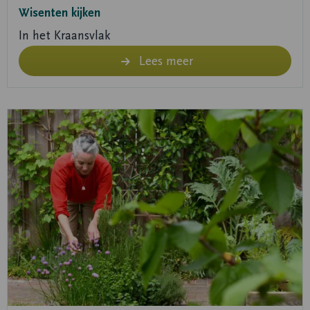
Wisenten kijken
In het Kraansvlak
Lees meer
Lees
meer
over
Duintuinen