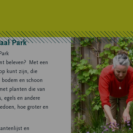
aal Park
Park
unt beleven? Met een
op kunt zijn, die
de bodem en schoon
met planten die van
s, egels en andere
eedoen, hoe groter en
antenlijst en