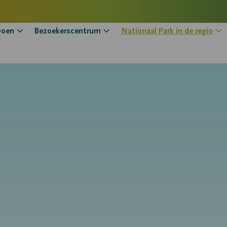
oen
Bezoekerscentrum
Nationaal Park in de regio