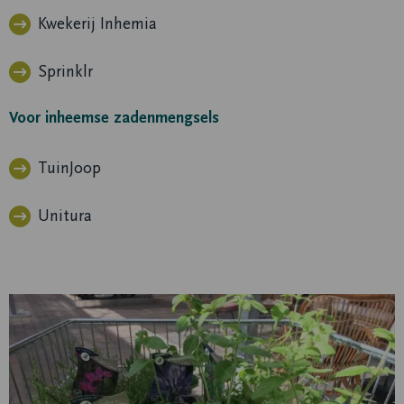
Kwekerij Inhemia
Sprinklr
Voor inheemse zadenmengsels
TuinJoop
Unitura