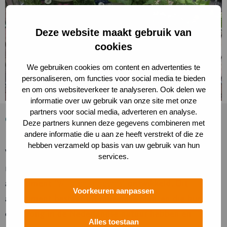
Deze website maakt gebruik van
cookies
We gebruiken cookies om content en advertenties te
personaliseren, om functies voor social media te bieden
en om ons websiteverkeer te analyseren. Ook delen we
informatie over uw gebruik van onze site met onze
partners voor social media, adverteren en analyse.
Ontdek ook het assortiment ‘Wild en
Deze partners kunnen deze gegevens combineren met
Inheems’
andere informatie die u aan ze heeft verstrekt of die ze
hebben verzameld op basis van uw gebruik van hun
Vaste plantenkweker Griffioen Wassenaar heeft samen
services.
met wildebloemenzaden leverancier Cruydt-Hoeck het
assortiment ‘
Wild en Inheems
’ ontwikkeld. Dit
Voorkeuren aanpassen
assortiment bestaat uit inheemse planten die hun
oorsprong in de Nederlandse natuur hebben en
Alles toestaan