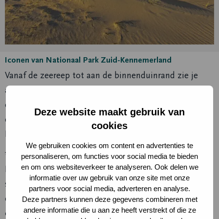
Iconen van Nationaal Park Zuid-Kennemerland
Vanaf de zeereep tot aan de binnenduinrand zie je
allerlei bijzondere planten en dieren. Een aantal
daarvan vind je nergens anders in Nederland. Vandaar
Deze website maakt gebruik van
dat deze zijn uitverkoren als ‘iconen’ van Nationaal
cookies
Park Zuid-Kennemerland.
We gebruiken cookies om content en advertenties te
* De binnenduinrand is het achterland van de duinen.
personaliseren, om functies voor social media te bieden
en om ons websiteverkeer te analyseren. Ook delen we
Het is het gebied waar nog oude strandwallen en
informatie over uw gebruik van onze site met onze
strandvlaktes liggen. De cultuurhistorische en
partners voor social media, adverteren en analyse.
ecologische waarden van de binnenduinrand zijn dan
Deze partners kunnen deze gegevens combineren met
andere informatie die u aan ze heeft verstrekt of die ze
ook groot.