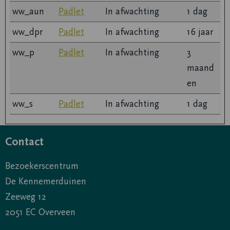
ww_aun
Padlet
In afwachting
1 dag
ww_dpr
Padlet
In afwachting
16 jaar
ww_p
Padlet
In afwachting
3
maand
en
ww_s
Padlet
In afwachting
1 dag
Contact
Bezoekerscentrum
De Kennemerduinen
Zeeweg 12
2051 EC Overveen