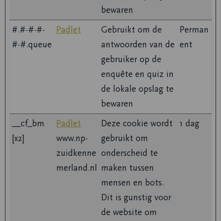
bewaren
#.#-#-#-
Padlet
Gebruikt om de
Perman
#-#.queue
antwoorden van de
ent
gebruiker op de
enquête en quiz in
de lokale opslag te
bewaren
__cf_bm
Padlet
Deze cookie wordt
1 dag
[x2]
www.np-
gebruikt om
zuidkenne
onderscheid te
merland.nl
maken tussen
mensen en bots.
Dit is gunstig voor
de website om