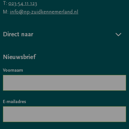
T:
023-54 11 123
M:
info@np-zuidkennemerland.nl
Direct naar
Nieuwsbrief
Voornaam
E-mailadres