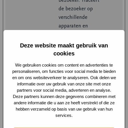
bezoeker. Traceert
de bezoeker op
verschillende
apparaten en
marketingkanalen.
Deze website maakt gebruik van
_ga_#
Google
Gebruikt om
2 jaar
cookies
gegevens naar
Google Analytics te
We gebruiken cookies om content en advertenties te
verzenden over het
personaliseren, om functies voor social media te bieden
en om ons websiteverkeer te analyseren. Ook delen we
apparaat en het
informatie over uw gebruik van onze site met onze
gedrag van de
partners voor social media, adverteren en analyse.
Deze partners kunnen deze gegevens combineren met
bezoeker. Traceert
andere informatie die u aan ze heeft verstrekt of die ze
de bezoeker op
hebben verzameld op basis van uw gebruik van hun
verschillende
services.
apparaten en