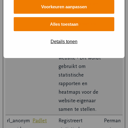
marketingkanalen.
Voorkeuren aanpassen
c.gif
Microsoft
Verzamelt
Sessie
gegevens over de
Alles toestaan
navigatie en het
gedrag van de
Details tonen
bezoeker op de
website - Dit wordt
gebruikt om
statistische
rapporten en
heatmaps voor de
website-eigenaar
samen te stellen.
rl_anonym
Padlet
Registreert
Perman