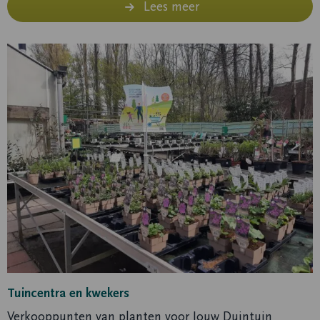
Lees meer
Lees
meer
Tuincentra en kwekers
Verkooppunten van planten voor Jouw Duintuin