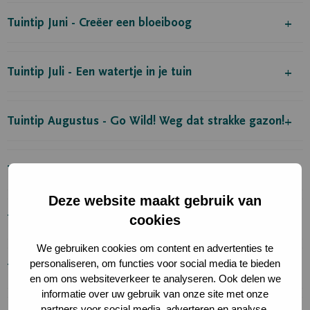
Tuintip Juni - Creëer een bloeiboog
Tuintip Juli - Een watertje in je tuin
Tuintip Augustus - Go Wild! Weg dat strakke gazon!
Tuintip September - GO WILDER!!!
Deze website maakt gebruik van
Tuintip Oktober - Zaden verzamelen
cookies
We gebruiken cookies om content en advertenties te
personaliseren, om functies voor social media te bieden
Tuintip November - De tuin winterklaar maken
en om ons websiteverkeer te analyseren. Ook delen we
informatie over uw gebruik van onze site met onze
partners voor social media, adverteren en analyse.