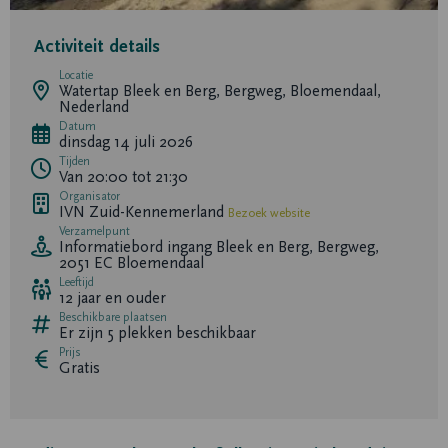
Activiteit details
Locatie
Watertap Bleek en Berg, Bergweg, Bloemendaal,
Nederland
Datum
dinsdag 14 juli 2026
Tijden
Van 20:00 tot 21:30
Organisator
IVN Zuid-Kennemerland
Bezoek website
Verzamelpunt
Informatiebord ingang Bleek en Berg, Bergweg,
2051 EC Bloemendaal
Leeftijd
12 jaar en ouder
Beschikbare plaatsen
Er zijn
5
plekken beschikbaar
Prijs
Gratis