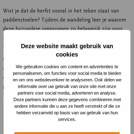
Wist je dat de herfst vooral in het teken staat van
paddenstoelen? Tijdens de wandeling leer je waarom
deze bijzondere organismen zo belangrijk zijn voor
het ecosysteem en hoe ze het duinlandschap helpen
Deze website maakt gebruik van
bloeien.
cookies
Ontdek de geschiedenis van de duinen, hun ontstaan
We gebruiken cookies om content en advertenties te
en de veranderingen die het gebied in de afgelopen
personaliseren, om functies voor social media te bieden
eeuw heeft doorgemaakt. Beleef de natuur, de
en om ons websiteverkeer te analyseren. Ook delen we
geschiedenis en het landschap in één inspirerende
informatie over uw gebruik van onze site met onze
partners voor social media, adverteren en analyse.
tocht rondom de Oosterplas!
Deze partners kunnen deze gegevens combineren met
andere informatie die u aan ze heeft verstrekt of die ze
hebben verzameld op basis van uw gebruik van hun
services.
Reserveer deze activiteit