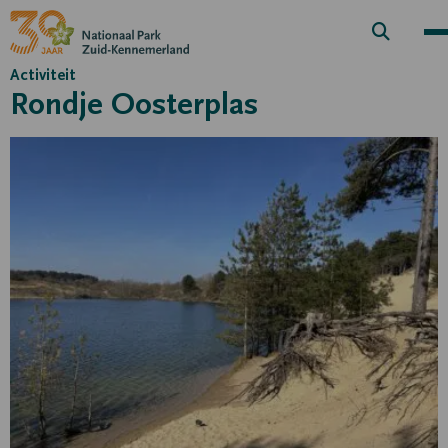
Zoek
knop
Activiteit
Rondje Oosterplas