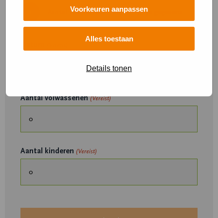
Voorkeuren aanpassen
1
Aantal deelnemers
2
Je gegevens
Alles toestaan
Datum
(Vereist)
Details tonen
Aantal volwassenen
(Vereist)
Aantal kinderen
(Vereist)