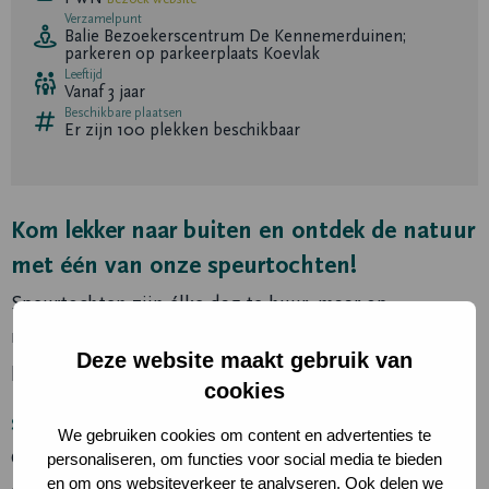
Verzamelpunt
Balie Bezoekerscentrum De Kennemerduinen;
parkeren op parkeerplaats Koevlak
Leeftijd
Vanaf 3 jaar
Beschikbare plaatsen
Er zijn
100
plekken beschikbaar
Kom lekker naar buiten en ontdek de natuur
met één van onze speurtochten!
Speurtochten zijn élke dag te huur, maar op
maandagen in de schoolvakanties (regio Noord)
Deze website maakt gebruik van
profiteer je van 15% korting!
cookies
Speurtocht met rugzakje
We gebruiken cookies om content en advertenties te
Ga zelfstandig op pad met één van onze avontuurlijke
personaliseren, om functies voor social media te bieden
en om ons websiteverkeer te analyseren. Ook delen we