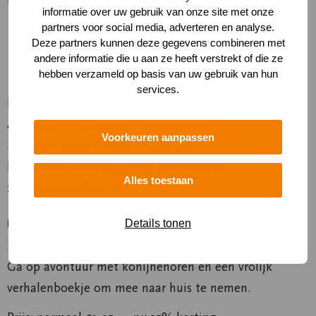
rugzakjes:
informatie over uw gebruik van onze site met onze
partners voor social media, adverteren en analyse.
Spinnetje Spikkel (4-6 jaar)
Deze partners kunnen deze gegevens combineren met
Vosje Vos (vanaf 6 jaar)
andere informatie die u aan ze heeft verstrekt of die ze
Hulpboswachter (vanaf 7 jaar)
hebben verzameld op basis van uw gebruik van hun
services.
Prijs: normaal €11,95 → nu 15% korting
Aantal: max. 4 kinderen per rugzakje
Voorkeuren aanpassen
Starttijd: tussen 10.00 – 14.30 uur
Reserveren: via 023-5411123 of info@np-
Alles toestaan
zuidkennemerland.nl
Kleuterspeurtocht Stijn Konijn
Details tonen
Speciaal voor de allerkleinsten (3-5 jaar)!
Ga op avontuur met konijnenoren en een vrolijk
verhalenboekje om mee naar huis te nemen.