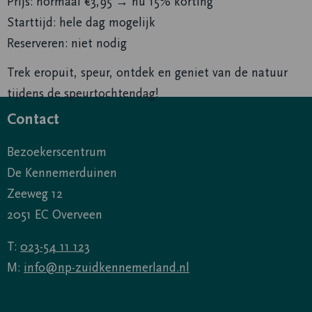
Prijs: normaal €3,95 → nu 15% korting
Starttijd: hele dag mogelijk
Reserveren: niet nodig
Trek eropuit, speur, ontdek en geniet van de natuur
tijdens de speurtochtendag!
Contact
Bezoekerscentrum
De Kennemerduinen
Zeeweg 12
2051 EC Overveen
T:
023-54 11 123
M:
info@np-zuidkennemerland.nl