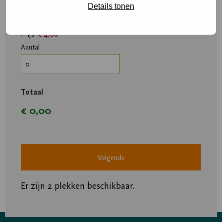
Details tonen
Aantal
Kinderen
(Vereist)
Prijs:
€ 4,00
Aantal
Totaal
Er zijn 2 plekken beschikbaar.