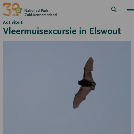
Zoek
knop
Activiteit
Vleermuisexcursie in Elswout