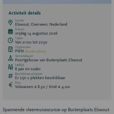
Activiteit details
Locatie
Elswout, Overveen, Nederland
Datum
vrijdag 14 augustus 2026
Tijden
Van 21:00 tot 22:30
Organisator
PWN
Bezoek website
Verzamelpunt
Poortgebouw van Buitenplaats Elswout
Leeftijd
8 jaar en ouder
Beschikbare plaatsen
Er zijn
2
plekken beschikbaar
Prijs
Volwassen: € 8,50 / Kind: € 4,00
Spannende vleermuisexcursie op Buitenplaats Elswout