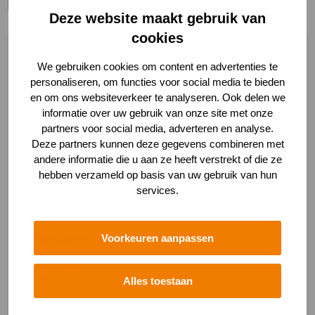
bedraagt ruim 2km.
Deze website maakt gebruik van
cookies
Reserveer deze activiteit
We gebruiken cookies om content en advertenties te
personaliseren, om functies voor social media te bieden
en om ons websiteverkeer te analyseren. Ook delen we
informatie over uw gebruik van onze site met onze
1
Aantal deelnemers
2
Je gegevens
partners voor social media, adverteren en analyse.
Deze partners kunnen deze gegevens combineren met
andere informatie die u aan ze heeft verstrekt of die ze
Datum
(Vereist)
hebben verzameld op basis van uw gebruik van hun
services.
Aantal
Voorkeuren aanpassen
Volwassenen
(Vereist)
Prijs:
€ 8,50
Aantal
Alles toestaan