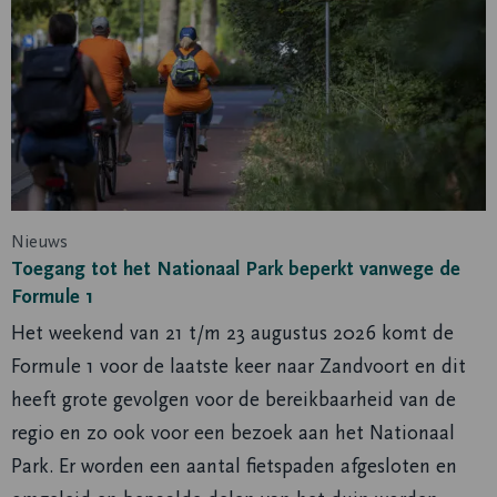
tot
het
Nationaal
Park
beperkt
vanwege
de
Formule
Nieuws
1
Toegang tot het Nationaal Park beperkt vanwege de
Formule 1
Het weekend van 21 t/m 23 augustus 2026 komt de
Formule 1 voor de laatste keer naar Zandvoort en dit
heeft grote gevolgen voor de bereikbaarheid van de
regio en zo ook voor een bezoek aan het Nationaal
Park. Er worden een aantal fietspaden afgesloten en