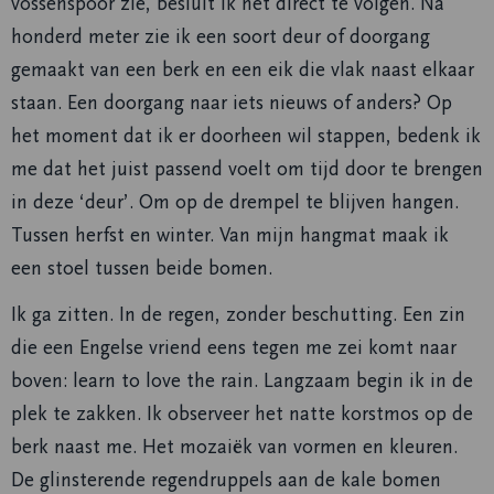
vossenspoor zie, besluit ik het direct te volgen. Na
honderd meter zie ik een soort deur of doorgang
gemaakt van een berk en een eik die vlak naast elkaar
staan. Een doorgang naar iets nieuws of anders? Op
het moment dat ik er doorheen wil stappen, bedenk ik
me dat het juist passend voelt om tijd door te brengen
in deze ‘deur’. Om op de drempel te blijven hangen.
Tussen herfst en winter. Van mijn hangmat maak ik
een stoel tussen beide bomen.
Ik ga zitten. In de regen, zonder beschutting. Een zin
die een Engelse vriend eens tegen me zei komt naar
boven: learn to love the rain. Langzaam begin ik in de
plek te zakken. Ik observeer het natte korstmos op de
berk naast me. Het mozaiëk van vormen en kleuren.
De glinsterende regendruppels aan de kale bomen