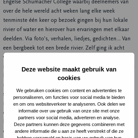
Engelse Schumacher College waarbij deelnemers van
over de hele wereld acht weken lang elke week
tenminste één keer op bezoek gingen bij hun lokale
rivier of water en hierover hun ervaringen met elkaar
deelden. Via foto’s, verhalen, liedjes, gedichten… Van
een bergbeek tot een brede rivier. Zelf ging ik acht
weken op bezoek bij een wilg die over het water hing
in het Vondelpark, waar ik toen nog vlakbij woonde. En
Deze website maakt gebruik van
hoewel dit eerst niet als ‘natuur’ voelde in vergelijking
cookies
met de andere plekken, was ik verrast door de
We gebruiken cookies om content en advertenties te
schoonheid van de plek. Het was bijzonder om te
personaliseren, om functies voor social media te bieden
merken hoe snel ik een band voelde en met andere
en om ons websiteverkeer te analyseren. Ook delen we
informatie over uw gebruik van onze site met onze
ogen ging kijken naar het water, de wilg en diens vaste
partners voor social media, adverteren en analyse.
bezoekers. Een deelneemster uit Nieuw-Zeeland
Deze partners kunnen deze gegevens combineren met
deelde de woorden van een van haar lokale
andere informatie die u aan ze heeft verstrekt of die ze
hebben verzameld op basis van uw gebruik van hun