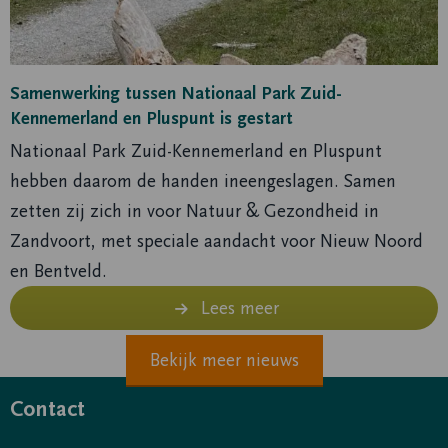
Pluspunt
is
gestart
Samenwerking tussen Nationaal Park Zuid-
Kennemerland en Pluspunt is gestart
Nationaal Park Zuid-Kennemerland en Pluspunt
hebben daarom de handen ineengeslagen. Samen
zetten zij zich in voor Natuur & Gezondheid in
Zandvoort, met speciale aandacht voor Nieuw Noord
en Bentveld.
Lees meer
Bekijk meer nieuws
Contact