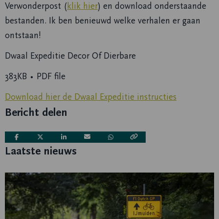
Verwonderpost (
klik hier
) en download onderstaande
bestanden. Ik ben benieuwd welke verhalen er gaan
ontstaan!
Dwaal Expeditie Decor Of Dierbare
383KB ∙ PDF file
Download hier de Dwaal Expeditie instructies
Bericht delen
Deel
Deel
Deel
Deel
Deel
Laatste nieuws
via
via
via
via
via
Lees
meer
over
Toegang