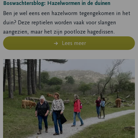
Boswachtersblog: Hazelwormen in de duinen
Ben je wel eens een hazelworm tegengekomen in het
duin? Deze reptielen worden vaak voor slangen
aangezien, maar het zijn pootloze hagedissen.
Lees meer
Lees
meer
over
Samenwerking
tussen
Nationaal
Park
Zuid-
Kennemerland
en