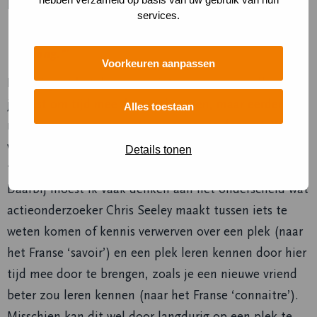
leermeesters met me, die voor mij een essentie raken:
services.
‘Wherever you sit down with intention you
belong.’
Voorkeuren aanpassen
Hierbij gaat het dan weer niet zozeer over welke plek
je kiest om tijd mee door te brengen, maar eerder de
Alles toestaan
manier waarop en intentie waarmee je daar zit. We
werden in dit traject uitgenodigd om een relatie aan
Details tonen
te gaan met de plek. En deze echt te leren kennen.
Daarbij moest ik vaak denken aan het onderscheid wat
actieonderzoeker Chris Seeley maakt tussen iets te
weten komen of kennis verwerven over een plek (naar
het Franse ‘savoir’) en een plek leren kennen door hier
tijd mee door te brengen, zoals je een nieuwe vriend
beter zou leren kennen (naar het Franse ‘connaitre’).
Misschien kan dit wel door langdurig op een plek te