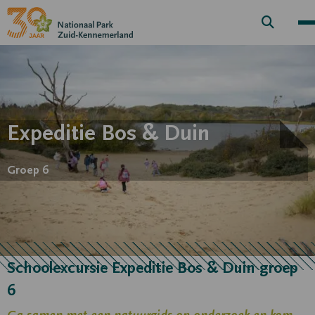
Zoek
knop
Expeditie Bos & Duin
Groep 6
Schoolexcursie Expeditie Bos & Duin groep
6
Ga samen met een natuurgids op onderzoek en kom