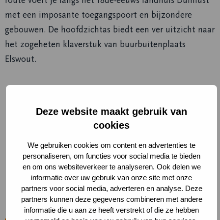
route voert je langs het 18de-eeuws landhuis Duinlust
met een imposante toegangspoort en bijzondere
gebouwen. De hoofdzichtas biedt een ver uitzicht naar
het zogeheten klaverstuk van buurbuitenplaats
Elswout.
Praktische informatie
Deze website maakt gebruik van
De route is gemarkeerd met gele pijlen.
cookies
De route start bij ingang Middenduin.
We gebruiken cookies om content en advertenties te
Rondwandeling, je eindigt weer bij het startpunt.
personaliseren, om functies voor social media te bieden
De route is uitdagend voor met een wandelwagen
en om ons websiteverkeer te analyseren. Ook delen we
informatie over uw gebruik van onze site met onze
en niet geschikt voor rolstoelen.
partners voor social media, adverteren en analyse. Deze
Honden en huisdieren zijn niet toegestaan.
partners kunnen deze gegevens combineren met andere
informatie die u aan ze heeft verstrekt of die ze hebben