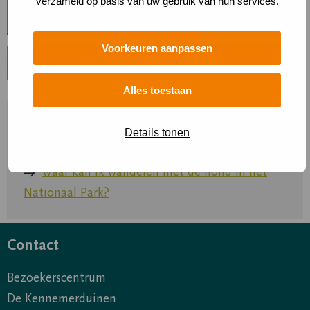
verzameld op basis van uw gebruik van hun services.
Bekijk de route
Voorkeuren aanpassen
Terug naar alle wandelingen
Alles toestaan
Meer informatie
Details tonen
Bekijk de route
Waar kan ik wandelen met de hond in het
Nationaal Park?
Contact
Bezoekerscentrum
De Kennemerduinen