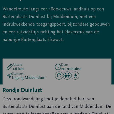
Wandelroute langs een 18de-eeuws landhuis op een
Buitenplaats Duinlust bij Middenduin, met een
indrukwekkende toegangspoort, bijzondere gebouwen
en een uitzichtlijn richting het klaverstuk van de
naburige Buitenplaats Elswout.
Afstand
Duur
1.6 km
20 minuten
Startpunt
Ingang Middenduin
Deze
Deze
Deze
route
route
route
Rondje Duinlust
is
is
is
Deze rondwandeling leidt je door het hart van
geschikt
geschikt
geschikt
voor
voor
voor
Buitenplaats Duinlust aan de rand van Middenduin. De
rondwandeling
kinderen
volwassenen