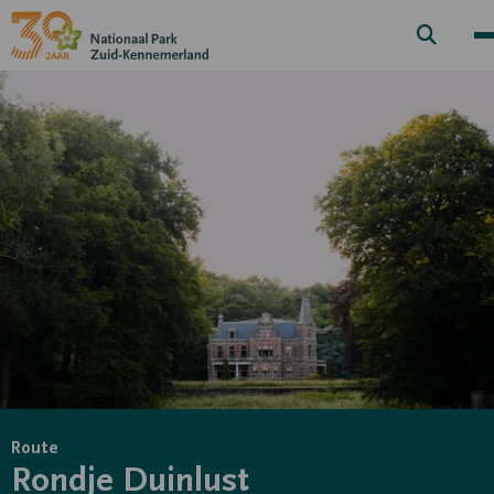
Zoek
knop
Route
Rondje Duinlust