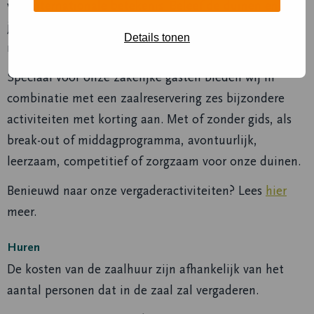
van internationale betekenis. Beleef de duinen en laat
je inspireren door dit unieke stukje natuur. Hierdoor
Details tonen
maak je van je bijeenkomst een bijzondere belevenis.
Speciaal voor onze zakelijke gasten bieden wij in
combinatie met een zaalreservering zes bijzondere
activiteiten met korting aan. Met of zonder gids, als
break-out of middagprogramma, avontuurlijk,
leerzaam, competitief of zorgzaam voor onze duinen.
Benieuwd naar onze vergaderactiviteiten? Lees
hier
meer.
Huren
De kosten van de zaalhuur zijn afhankelijk van het
aantal personen dat in de zaal zal vergaderen.