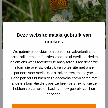
Deze website maakt gebruik van
cookies
We gebruiken cookies om content en advertenties te
Zandhagedis
personaliseren, om functies voor social media te bieden
en om ons websiteverkeer te analyseren. Ook delen we
Wist je dat de zandhagedis ook wel duinhagedis wordt
informatie over uw gebruik van onze site met onze
genoemd? Eigenlijk zou ‘duinhagedis’ beter zijn, want
partners voor social media, adverteren en analyse.
Deze partners kunnen deze gegevens combineren met
de naam ‘zandhagedis’ klopt niet. Niet helemaal
andere informatie die u aan ze heeft verstrekt of die ze
tenminste. In de open stukken duinzand kom je deze
hebben verzameld op basis van uw gebruik van hun
hagedis namelijk niet snel tegen. Al heeft de
services.
zandhagedis zon nodig om op te warmen en zich goed
te kunnen bewegen, op die open plekken wordt het