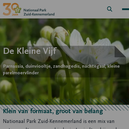
Zoek
knop
De Kleine Vijf
Parnassia, duinviooltje, zandhagedis, nachtegaal, kleine
parelmoervlinder
Klein van formaat, groot van belang
Nationaal Park Zuid-Kennemerland is een mix van