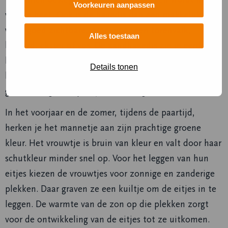
Voorkeuren aanpassen
veel te heet. Ook is de hagedis dan een makkelijke,
want goed zichtbare, prooi voor een torenvalk,
Alles toestaan
buizerd, ekster of vos. De zandhagedis zie je eerder
langs de randen van de open zandplekken,
Details tonen
bijvoorbeeld in de buurt van een duindoorn. Als er
gevaar dreigt, kruipt hij daar in weg.
In het voorjaar en de zomer, tijdens de paartijd,
herken je het mannetje aan zijn prachtige groene
kleur. Het vrouwtje is bruin van kleur en valt door haar
schutkleur minder snel op. Voor het leggen van hun
eitjes kiezen de vrouwtjes voor zonnige en zanderige
plekken. Daar graven ze een kuiltje om de eitjes in te
leggen. De warmte van de zon op die plekken zorgt
voor de ontwikkeling van de eitjes tot ze uitkomen.