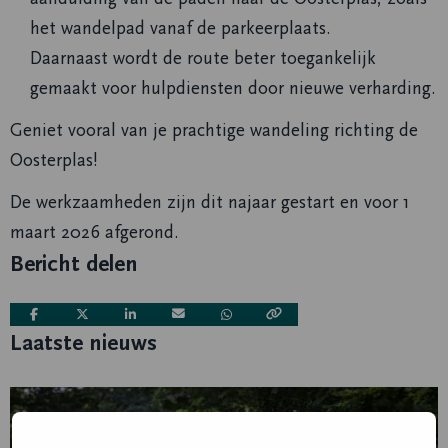
het wandelpad vanaf de parkeerplaats.
Daarnaast wordt de route beter toegankelijk
gemaakt voor hulpdiensten door nieuwe verharding.
Geniet vooral van je prachtige wandeling richting de
Oosterplas!
De werkzaamheden zijn dit najaar gestart en voor 1
maart 2026 afgerond.
Bericht delen
Deel
Deel
Deel
Deel
Deel
Laatste nieuws
via
via
via
via
via
Lees
meer