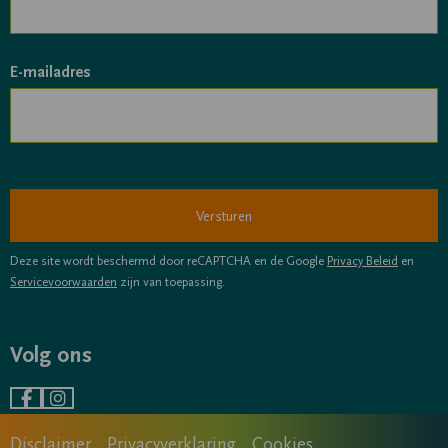
E-mailadres
Deze site wordt beschermd door reCAPTCHA en de Google
Privacy Beleid
en
Servicevoorwaarden
zijn van toepassing.
Volg ons
Ga
Ga
naar
naar
Disclaimer
Privacyverklaring
Cookies