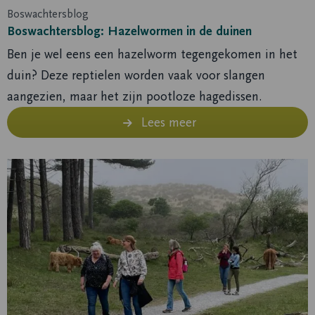
Boswachtersblog
Boswachtersblog: Hazelwormen in de duinen
Ben je wel eens een hazelworm tegengekomen in het
duin? Deze reptielen worden vaak voor slangen
aangezien, maar het zijn pootloze hagedissen.
Lees meer
Lees
meer
over
Samenwerking
tussen
Nationaal
Park
Zuid-