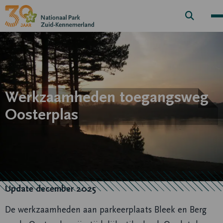
Zoek
knop
Werkzaamheden toegangsweg
Oosterplas
Update december 2025
De werkzaamheden aan parkeerplaats Bleek en Berg