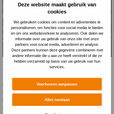
over
Deze website maakt gebruik van
Toegang
cookies
tot
het
We gebruiken cookies om content en advertenties te
personaliseren, om functies voor social media te bieden
Nationaal
en om ons websiteverkeer te analyseren. Ook delen we
Park
informatie over uw gebruik van onze site met onze
beperkt
partners voor social media, adverteren en analyse.
vanwege
Deze partners kunnen deze gegevens combineren met
de
andere informatie die u aan ze heeft verstrekt of die ze
hebben verzameld op basis van uw gebruik van hun
Formule
Nieuws
services.
1
Toegang tot het Nationaal Park beperkt vanwege de
Formule 1
Voorkeuren aanpassen
Het weekend van 21 t/m 23 augustus 2026 komt de
Formule 1 voor de laatste keer naar Zandvoort en dit
Alles toestaan
heeft grote gevolgen voor de bereikbaarheid van de
regio en zo ook voor een bezoek aan het Nationaal