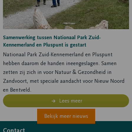
Kennemerland
en
Pluspunt
is
gestart
Samenwerking tussen Nationaal Park Zuid-
Kennemerland en Pluspunt is gestart
Nationaal Park Zuid-Kennemerland en Pluspunt
hebben daarom de handen ineengeslagen. Samen
zetten zij zich in voor Natuur & Gezondheid in
Zandvoort, met speciale aandacht voor Nieuw Noord
en Bentveld.
Lees meer
Bekijk meer nieuws
Contact