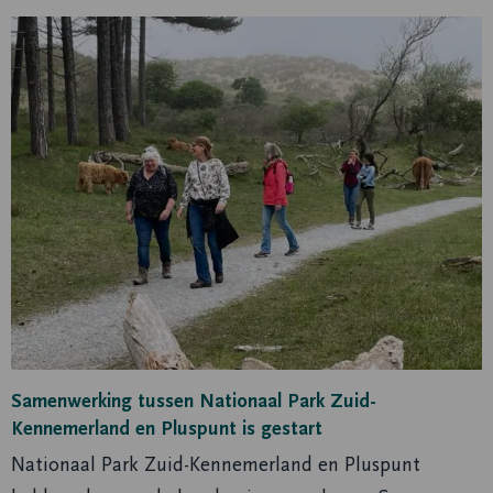
Lees
meer
over
Samenwerking
tussen
Nationaal
Park
Zuid-
Kennemerland
en
Pluspunt
is
gestart
Samenwerking tussen Nationaal Park Zuid-
Kennemerland en Pluspunt is gestart
Nationaal Park Zuid-Kennemerland en Pluspunt