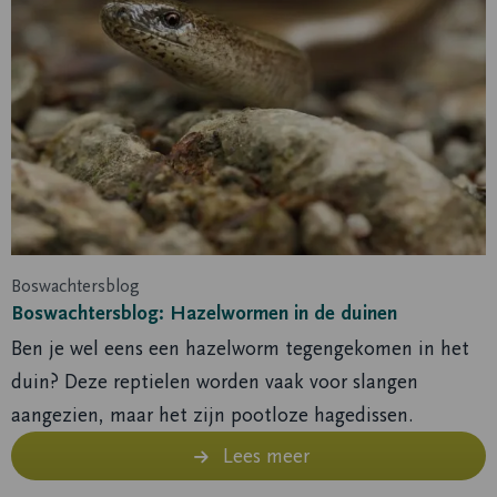
over
Boswachtersblog:
Hazelwormen
in
de
duinen
Boswachtersblog
Boswachtersblog: Hazelwormen in de duinen
Ben je wel eens een hazelworm tegengekomen in het
duin? Deze reptielen worden vaak voor slangen
aangezien, maar het zijn pootloze hagedissen.
Lees meer