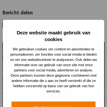
Bericht delen
Deel
Deel
Deel
Deel
Deel
Laatste nieuws
via
via
via
via
via
Deze website maakt gebruik van
cookies
Lees
We gebruiken cookies om content en advertenties te
meer
personaliseren, om functies voor social media te bieden
over
en om ons websiteverkeer te analyseren. Ook delen we
Toegang
informatie over uw gebruik van onze site met onze
partners voor social media, adverteren en analyse.
tot
Deze partners kunnen deze gegevens combineren met
het
andere informatie die u aan ze heeft verstrekt of die ze
Nationaal
hebben verzameld op basis van uw gebruik van hun
Park
services.
beperkt
vanwege