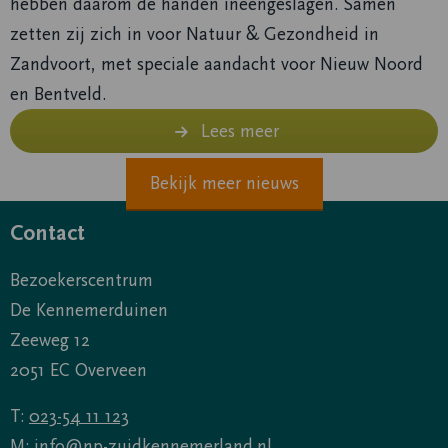
hebben daarom de handen ineengeslagen. Samen
zetten zij zich in voor Natuur & Gezondheid in
Zandvoort, met speciale aandacht voor Nieuw Noord
en Bentveld.
Lees meer
Bekijk meer nieuws
Contact
Bezoekerscentrum
De Kennemerduinen
Zeeweg 12
2051 EC Overveen
T:
023-54 11 123
M:
info@np-zuidkennemerland.nl