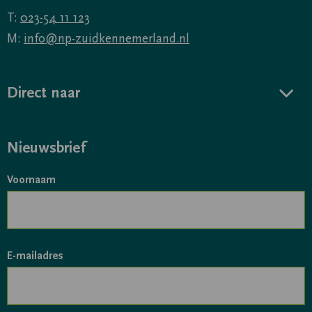
T:
023-54 11 123
M:
info@np-zuidkennemerland.nl
Direct naar
Nieuwsbrief
Voornaam
E-mailadres