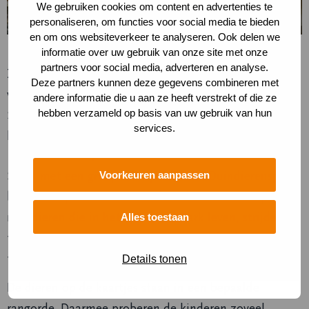
We gebruiken cookies om content en advertenties te
personaliseren, om functies voor social media te bieden
en om ons websiteverkeer te analyseren. Ook delen we
Natuurspellen
informatie over uw gebruik van onze site met onze
partners voor social media, adverteren en analyse.
Zoek je een leuke invulling voor je schoolreis of een
Deze partners kunnen deze gegevens combineren met
verjaardagsfeestje?
andere informatie die u aan ze heeft verstrekt of die ze
hebben verzameld op basis van uw gebruik van hun
Speel een spel in de duinen in de buurt van ’t Wed en
services.
het bezoekerscentrum.
Het Duindierenspel
Speel met een groep het dynamische Duindierenspel
Voorkeuren aanpassen
bij natuurspeelterrein ’t Wed. In dit actieve tikspel
met dieren die in het Nationaal Park leven, strijden
Alles toestaan
twee teams om de meeste kaartjes en de vlag van de
tegenpartij.
Details tonen
De dieren op de kaartjes staan in een bepaalde
rangorde. Daarmee proberen de kinderen zoveel