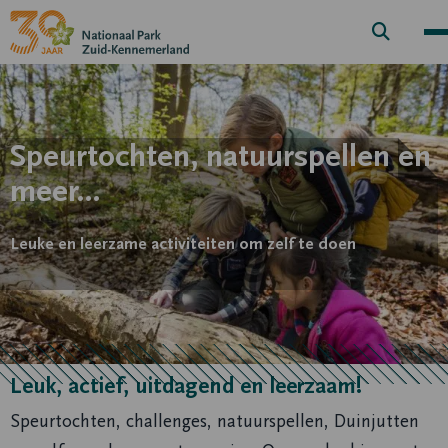
Zoek
knop
Speurtochten, natuurspellen en
meer…
Leuke en leerzame activiteiten om zelf te doen
Leuk, actief, uitdagend en leerzaam!
Speurtochten, challenges, natuurspellen, Duinjutten